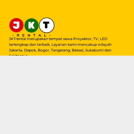
JKTrental merupakan tempat sewa Proyektor, TV, LED
terlengkap dan terbaik. Layanan kami mencakup wilayah
Jakarta, Depok, Bogor, Tangerang, Bekasi, Sukabumi dan
Sekitarnya
Quick Links
About Us
Home
Blog
Gallery
Sewa Proyektor
Contact
Sewa Smart TV
Sewa LED Videotron
Jasa Live Streaming
Jasa Photobooth
Company Info
Admin 1 : 0813-9921-8827